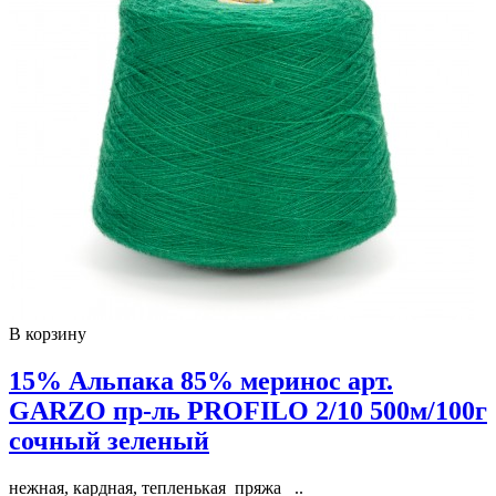
В корзину
15% Альпака 85% меринос арт.
GARZO пр-ль PROFILO 2/10 500м/100г
сочный зеленый
нежная, кардная, тепленькая пряжа ..