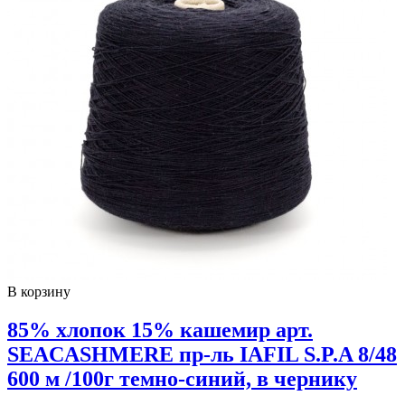
В корзину
85% хлопок 15% кашемир арт.
SEACASHMERE пр-ль IAFIL S.P.A 8/48
600 м /100г темно-синий, в чернику