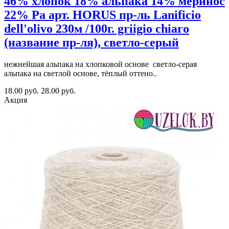
46% хлопок 18% альпака 14% меринос
22% Pa арт. HORUS пр-ль Lanificio
dell'olivo 230м /100г. griigio chiaro
(название пр-ля), светло-серый
нежнейшая альпака на хлопковой основе светло-серая
альпака на светлой основе, тёплый оттено..
18.00 руб.
28.00 руб.
Акция