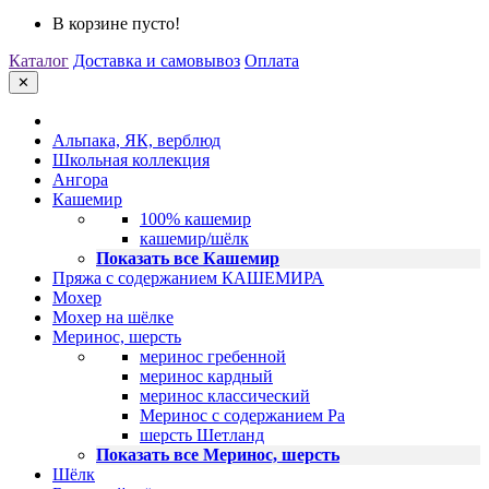
В корзине пусто!
Каталог
Доставка и самовывоз
Оплата
✕
Альпака, ЯК, верблюд
Школьная коллекция
Ангора
Кашемир
100% кашемир
кашемир/шёлк
Показать все Кашемир
Пряжа с содержанием КАШЕМИРА
Мохер
Мохер на шёлке
Меринос, шерсть
меринос гребенной
меринос кардный
меринос классический
Меринос с содержанием Ра
шерсть Шетланд
Показать все Меринос, шерсть
Шёлк